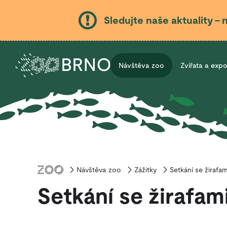
Sledujte naše aktuality – 
Návštěva zoo
Zvířata a exp
Návštěva zoo
Úvod
Zážitky
Setkání se žirafam
Setkání se žirafam