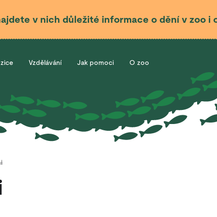
najdete v nich důležité informace o dění v zoo 
ozice
Vzdělávání
Jak pomoci
O zoo
i
i