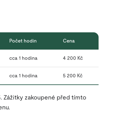
Počet hodin
Cena
cca 1 hodina
4 200 Kč
cca 1 hodina
5 200 Kč
5. Zážitky zakoupené před tímto
enu.