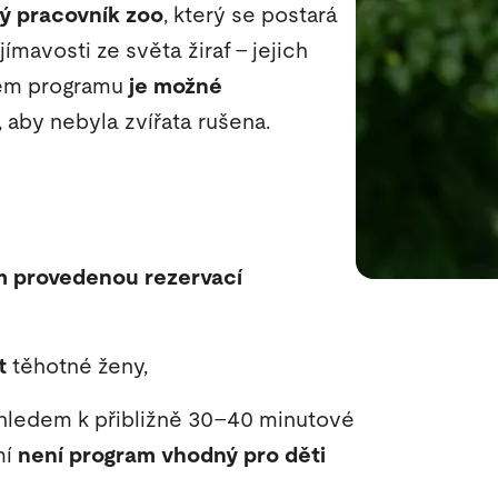
ý pracovník zoo
, který se postará
ímavosti ze světa žiraf – jejich
hem programu
je možné
, aby nebyla zvířata rušena.
 provedenou rezervací
t
těhotné ženy,
hledem k přibližně 30–40 minutové
mí
není program vhodný pro děti