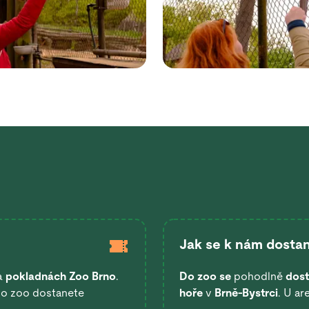
Jak se k nám dostan
a
pokladnách Zoo Brno
.
Do zoo se
pohodlně
dost
 do zoo dostanete
hoře
v
Brně-Bystrci
. U ar