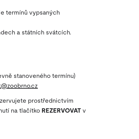
dle termínů vypsaných
dech a státních svátcích.
pevně stanoveného termínu)
k@zoobrno.cz
ezervujete prostřednictvím
utí na tlačítko
REZERVOVAT
v