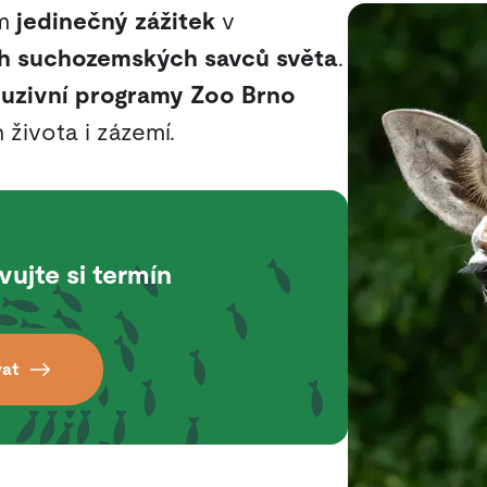
m
jedinečný zážitek
v
ch suchozemských savců světa
.
luzivní programy Zoo Brno
 života i zázemí.
vujte si termín
vat