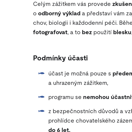
Celým zážitkem vás provede
zkušen
o
odborný výklad
a představí vám zaj
chov, biologii i každodenní péči. Bě
fotografovat
, a to
bez
použití
blesku
Podmínky účasti
účast je možná pouze s
předem
a uhrazeným zážitkem,
programu se
nemohou účastni
z bezpečnostních důvodů a vz
prohlídce chovatelského záze
do 6 let.