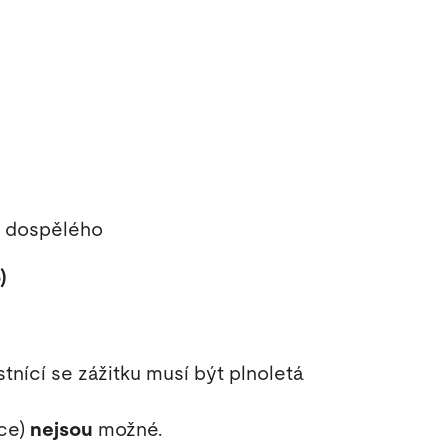
u dospělého
)
nící se zážitku musí být plnoletá
íce)
nejsou
možné.