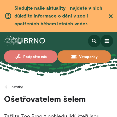
Sledujte naše aktuality – najdete v nich
důležité informace o dění v zoo i
opatřeních během letních veder.
Otevřít
Otevřít
Podpořte nás
Vstupenky
vyhledá
Zážitky
Ošetřovatelem šelem
Zažijte Zoo Brno z pohledu lidí, kteří jsou