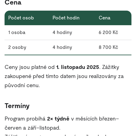
Cena
Počet osob
Počet hodin
Cena
1 osoba
4 hodiny
6 200 Kč
2 osoby
4 hodiny
8 700 Kč
Ceny jsou platné od
1. listopadu 2025
. Zážitky
zakoupené před tímto datem jsou realizovány za
původní cenu.
Termíny
Program probíhá
2× týdně
v měsících březen–
červen a září–listopad.