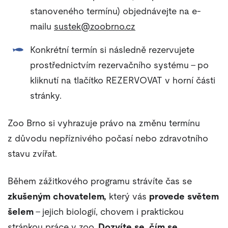
stanoveného termínu) objednávejte na e-
mailu
sustek@zoobrno.cz
Konkrétní termín si následně rezervujete
prostřednictvím rezervačního systému – po
kliknutí na tlačítko REZERVOVAT v horní části
stránky.
Zoo Brno si vyhrazuje právo na změnu termínu
z důvodu nepříznivého počasí nebo zdravotního
stavu zvířat.
Během zážitkového programu strávíte čas se
zkušeným chovatelem,
který vás
provede světem
šelem
– jejich biologií, chovem i praktickou
stránkou práce v zoo.
Dozvíte se
,
čím se