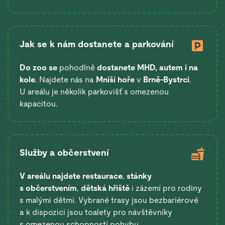
Jak se k nám dostanete a parkování
Do zoo se
pohodlně
dostanete
MHD, autem i na
kole
. Najdete nás na
Mniší hoře
v
Brně-Bystrci
.
U areálu je několik parkovišť s omezenou
kapacitou.
Služby a občerstvení
V areálu najdete restaurace
,
stánky
s občerstvením
,
dětská hřiště
i zázemí pro rodiny
s malými dětmi. Vybrané trasy jsou bezbariérové
a k dispozici jsou toalety pro návštěvníky
s omezenou schopností pohybu.