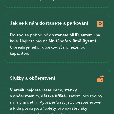
Jak se k nám dostanete a parkování
Do zoo se
pohodlně
dostanete
MHD, autem i na
kole
. Najdete nás na
Mniší hoře
v
Brně-Bystrci
.
U areálu je několik parkovišť s omezenou
kapacitou.
Služby a občerstvení
V areálu najdete restaurace
,
stánky
s občerstvením
,
dětská hřiště
i zázemí pro rodiny
s malými dětmi. Vybrané trasy jsou bezbariérové
a k dispozici jsou toalety pro návštěvníky