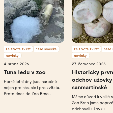
ze života zvířat
naše smečka
ze života zvířat
naše
novinky
novinky
4. srpna 2026
27. července 2026
Tuna ledu v zoo
Historicky prvn
odchov užovky
Horké letní dny jsou náročné
sanmartinské
nejen pro nás, ale i pro zvířata.
Proto dnes do Zoo Brno
Máme důvod k velké ra
dorazila pořádná ledová zásilka
Zoo Brno jsme poprv
– celá tuna ledu.
odchovali užovku