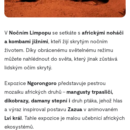
V
Nočním Limpopu
se setkáte s
africkými noháči
a kombami jižními
, kteří žijí skrytým nočním
životem. Díky obrácenému světelnému režimu
můžete nahlédnout do světa, který jinak zůstává
lidským očím skrytý.
Expozice
Ngorongoro
představuje pestrou
mozaiku afrických druhů –
mangusty trpasličí,
dikobrazy, damany stepní i
druh ptáka, jehož hlas
a výraz inspiroval postavu
Zazua
v animovaném
Lví král
. Tahle expozice je malou učebnicí afrických
ekosystémů.