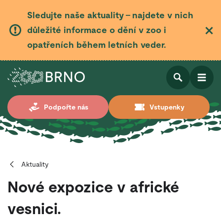
Sledujte naše aktuality – najdete v nich
důležité informace o dění v zoo i
opatřeních během letních veder.
Otevřít
Otevřít
Podpořte nás
Vstupenky
vyhledá
Aktuality
Nové expozice v africké
vesnici.