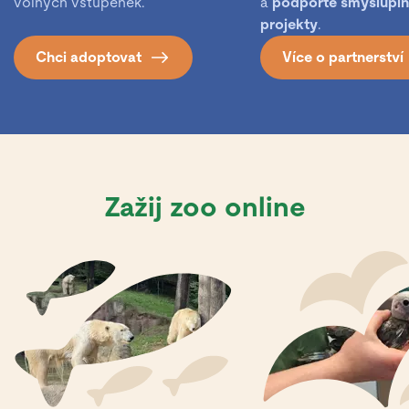
volných vstupenek.
a
podpořte smyslupl
projekty
.
Chci adoptovat
Více o partnerství
Zažij zoo online