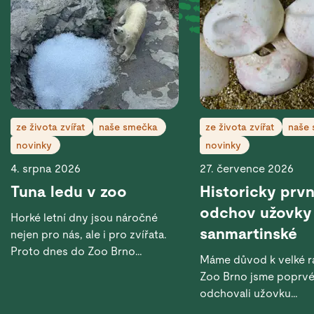
ze života zvířat
naše smečka
ze života zvířat
naše
novinky
novinky
4. srpna 2026
27. července 2026
Tuna ledu v zoo
Historicky prvn
odchov užovky
Horké letní dny jsou náročné
sanmartinské
nejen pro nás, ale i pro zvířata.
Proto dnes do Zoo Brno
Máme důvod k velké ra
dorazila pořádná ledová zásilka
Zoo Brno jsme poprv
– celá tuna ledu.
odchovali užovku
sanmartinskou.