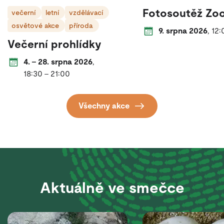
Fotosoutěž Zo
večerní
letní
vzdělávací
osvětové akce
příroda
Datum a čas konán
od
9. srpna 2026
,
12:
Večerní prohlídky
Datum a čas konání:
od
do
každý den
4.
–
28. srpna 2026
,
od
do
18:30
–
21:00
Všechny akce
Aktuálně ve smečce