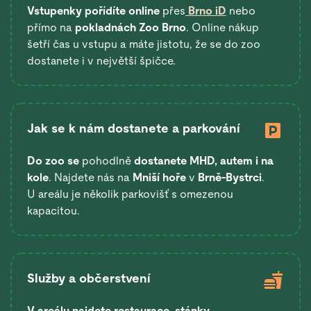
Vstupenky pořídíte online
přes
Brno iD
nebo
přímo na
pokladnách Zoo Brno
. Online nákup
šetří čas u vstupu a máte jistotu, že se do zoo
dostanete i v největší špičce.
Jak se k nám dostanete a parkování
Do zoo se
pohodlně
dostanete
MHD, autem i na
kole
. Najdete nás na
Mniší hoře
v
Brně-Bystrci
.
U areálu je několik parkovišť s omezenou
kapacitou.
Služby a občerstvení
V areálu najdete restaurace
,
stánky