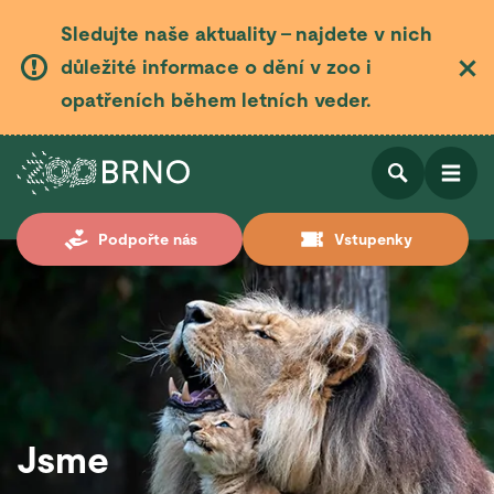
Sledujte naše aktuality – najdete v nich
důležité informace o dění v zoo i
opatřeních během letních veder.
Otevřít
Otevřít
Podpořte nás
Vstupenky
vyhledá
Jsme