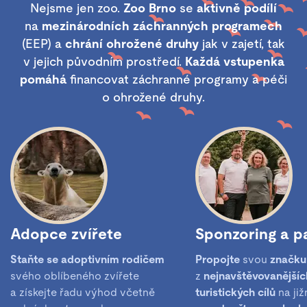
Nejsme jen zoo.
Zoo Brno
se
aktivně podílí
na
mezinárodních záchranných programech
(EEP) a
chrání ohrožené druhy
jak v zajetí, tak
v jejich původním prostředí.
Každá vstupenka
pomáhá
financovat záchranné programy a péči
o ohrožené druhy.
Adopce zvířete
Sponzoring a pa
Staňte se adoptivním rodičem
Propojte
svou
značku
svého oblíbeného zvířete
z
nejnavštěvovanějšíc
a získejte řadu výhod včetně
turistických cílů
na již